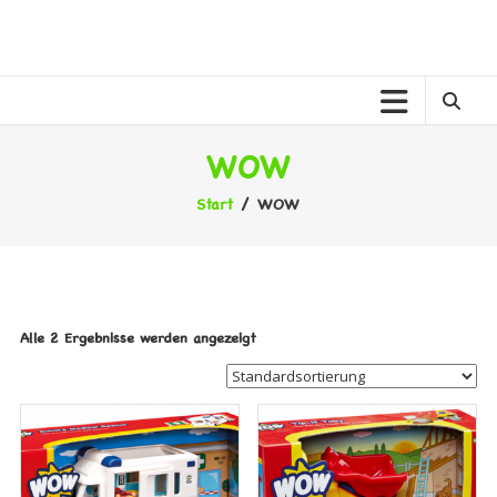
Zum
Inhalt
MELANER
springen
MELANE
KINDERWELT
WOW
Start
/ WOW
Alle 2 Ergebnisse werden angezeigt