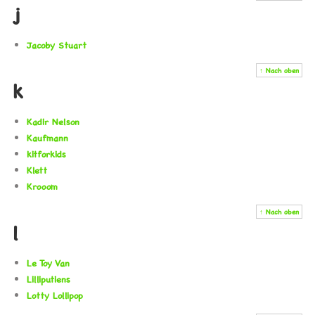
j
Jacoby Stuart
↑ Nach oben
k
Kadir Nelson
Kaufmann
kitforkids
Klett
Krooom
↑ Nach oben
l
Le Toy Van
Lilliputiens
Lotty Lollipop