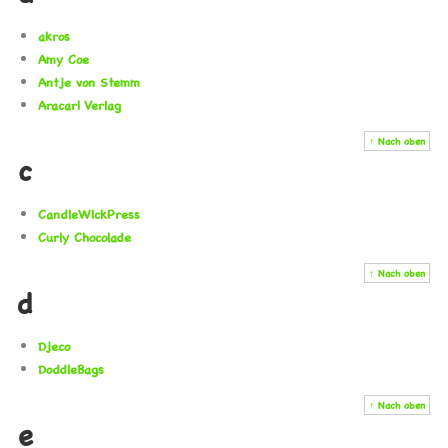
akros
Amy Coe
Antje von Stemm
Aracari Verlag
↑ Nach oben
c
CandleWickPress
Curly Chocolade
↑ Nach oben
d
Djeco
DoddleBags
↑ Nach oben
e