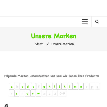
Zum
Inhalt
MELANER
springen
MELANE
KINDERWELT
Unsere Marken
Start
⁄
Unsere Marken
Folgende Marken unterstuetzen uns und wir lieben Ihre Produkte:
a
b
c
d
e
f
g
h
i
j
k
l
m
n
o
p
q
r
s
t
u
v
w
x
y
z
0-9
a