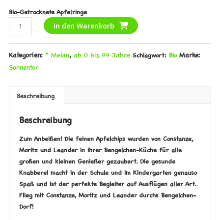
Bio-Getrocknete Apfelringe
Apfel
Alternative:
In den Warenkorb
Power
Chips
Kategorien:
* Melan
,
ab 0 bis 99 Jahre
Marke:
Schlagwort:
Bio
Menge
Sonnentor
Beschreibung
Beschreibung
Zum Anbeißen! Die feinen Apfelchips wurden von Constanze,
Moritz und Leander in ihrer Bengelchen-Küche für alle
großen und kleinen Genießer gezaubert. Die gesunde
Knabberei macht in der Schule und im Kindergarten genauso
Spaß und ist der perfekte Begleiter auf Ausflügen aller Art.
Flieg mit Constanze, Moritz und Leander durchs Bengelchen-
Dorf!