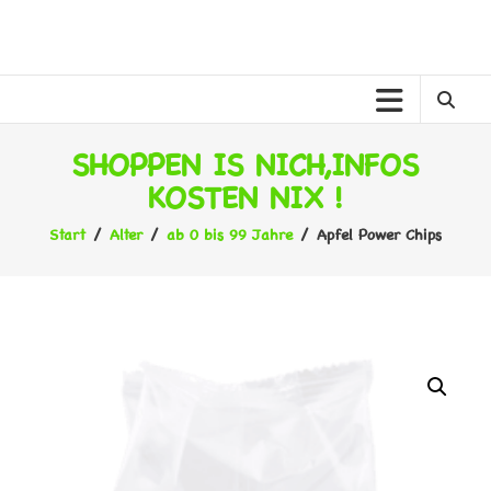
Zum
Inhalt
MELANER
springen
MELANE
KINDERWELT
SHOPPEN IS NICH,INFOS
KOSTEN NIX !
Start
/
Alter
/
ab 0 bis 99 Jahre
/ Apfel Power Chips