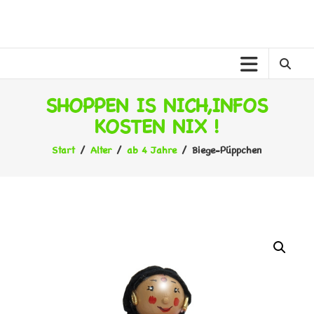
Zum
Inhalt
MELANER
springen
MELANE
KINDERWELT
SHOPPEN IS NICH,INFOS
KOSTEN NIX !
Start
/
Alter
/
ab 4 Jahre
/ Biege-Püppchen