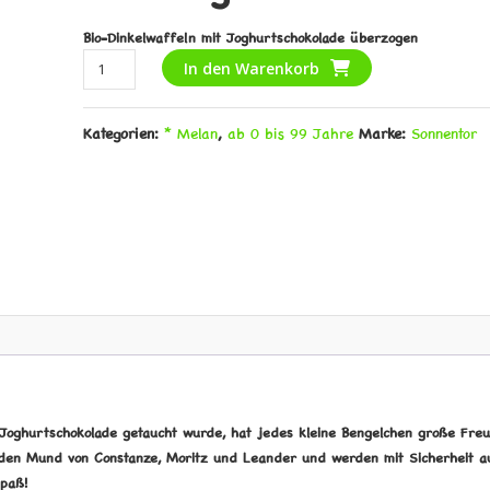
Bio-Dinkelwaffeln mit Joghurtschokolade überzogen
Dinkel
Alternative:
In den Warenkorb
Joghurt
Taler
Kategorien:
* Melan
,
ab 0 bis 99 Jahre
Marke:
Sonnentor
Menge
e Joghurtschokolade getaucht wurde, hat jedes kleine Bengelchen große Freu
n den Mund von Constanze, Moritz und Leander und werden mit Sicherheit a
spaß!