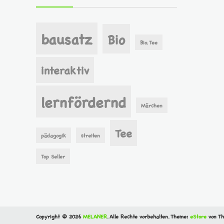
bausatz
Bio
Bio. Tee
interaktiv
lernfördernd
Märchen
Tee
pädagogik
streiten
Top Seller
Copyright © 2026
MELANER
. Alle Rechte vorbehalten. Theme:
eStore
von Th