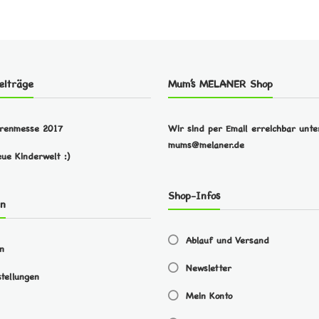
eiträge
Mum’s MELANER Shop
arenmesse 2017
Wir sind per Email erreichbar unte
mums@melaner.de
eue Kinderwelt :)
Shop-Infos
en
Ablauf und Versand
en
Newsletter
tellungen
Mein Konto