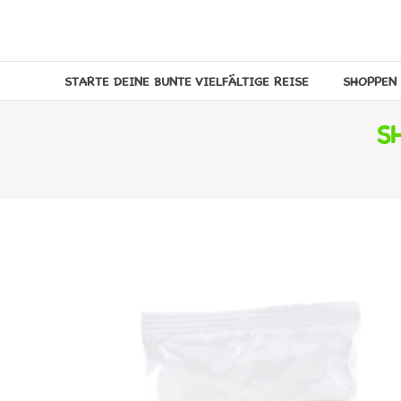
Zum
Inhalt
MELANER
springen
MELANE
STARTE DEINE BUNTE VIELFÄLTIGE REISE
SHOPPEN 
KINDERWELT
S