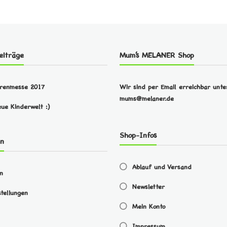
eiträge
Mum’s MELANER Shop
arenmesse 2017
Wir sind per Email erreichbar unte
mums@melaner.de
eue Kinderwelt :)
Shop-Infos
en
Ablauf und Versand
en
Newsletter
tellungen
Mein Konto
Impressum