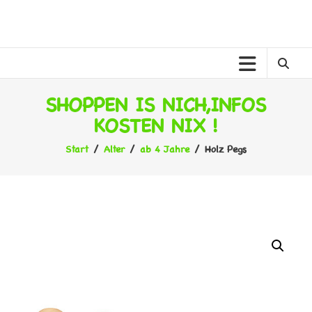
Zum
Inhalt
MELANER
springen
MELANE
KINDERWELT
SHOPPEN IS NICH,INFOS
KOSTEN NIX !
Start
/
Alter
/
ab 4 Jahre
/ Holz Pegs